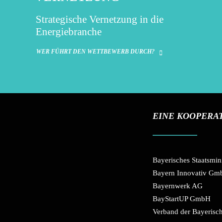
Strategische Vernetzung in die
Energiebranche
WER FÜHRT DEN WETTBEWERB DURCH?
EINE KOOPERA
Bayerisches Staatsmin
Bayern Innovativ G
Bayernwerk AG
BayStartUP GmbH
Verband der Bayerisch