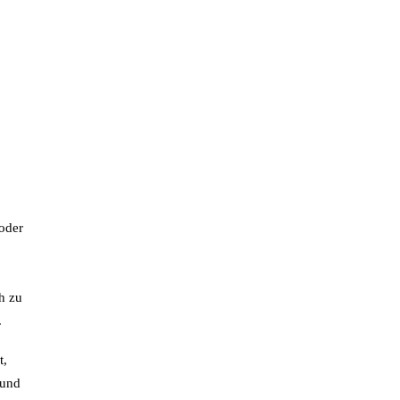
 oder
h zu
.
t,
 und