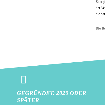
Energ
der V
die ös
Die B
GEGRÜNDET: 2020 ODER
SPÄTER