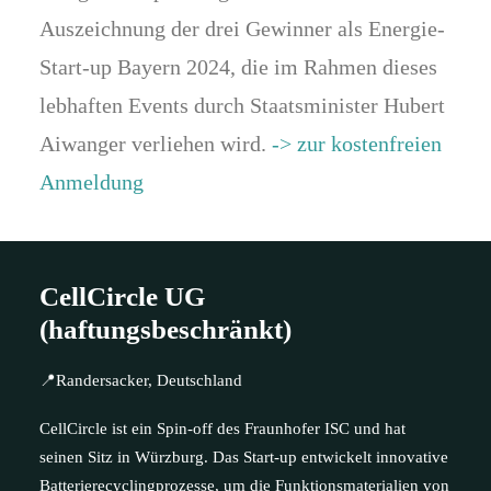
Auszeichnung der drei Gewinner als Energie-
Start-up Bayern 2024, die im Rahmen dieses
lebhaften Events durch Staatsminister Hubert
Aiwanger verliehen wird.
-> zur kostenfreien
Anmeldung
CellCircle UG
(haftungsbeschränkt)
📍Randersacker, Deutschland
CellCircle ist ein Spin-off des Fraunhofer ISC und hat
seinen Sitz in Würzburg. Das Start-up entwickelt innovative
Batterierecyclingprozesse, um die Funktionsmaterialien von