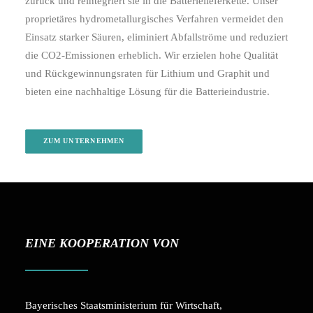
zurück und reintegriert sie in die Batterielieferkette. Unser
proprietäres hydrometallurgisches Verfahren vermeidet den
Einsatz starker Säuren, eliminiert Abfallströme und reduziert
die CO2-Emissionen erheblich. Wir erzielen hohe Qualität
und Rückgewinnungsraten für Lithium und Graphit und
bieten eine nachhaltige Lösung für die Batterieindustrie.
ZUM UNTERNEHMEN
EINE KOOPERATION VON
Bayerisches Staatsministerium für Wirtschaft,