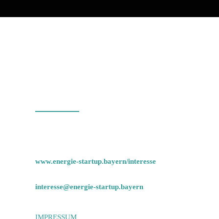
KONTAKT
Bitte kontaktieren Sie uns bei Interesse oder
Fragen zum Wettbewerb unter:
www.energie-startup.bayern/interesse
Oder senden Sie uns eine Mail an
interesse@energie-startup.bayern
IMPRESSUM