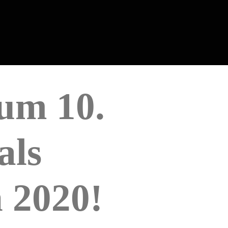
zum 10.
als
 2020!